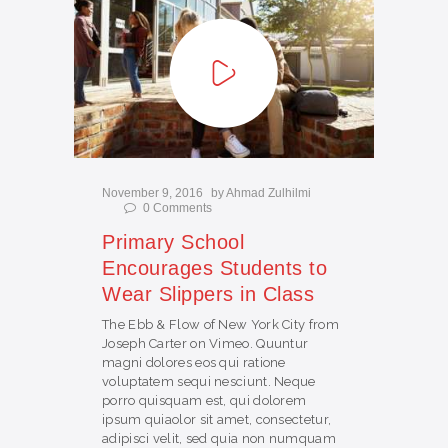
NEWS
November 9, 2016
by
Ahmad Zulhilmi
0
Comments
Primary School
Encourages Students to
Wear Slippers in Class
The Ebb & Flow of New York City from
Joseph Carter on Vimeo. Quuntur
magni dolores eos qui ratione
voluptatem sequi nesciunt. Neque
porro quisquam est, qui dolorem
ipsum quiaolor sit amet, consectetur,
adipisci velit, sed quia non numquam