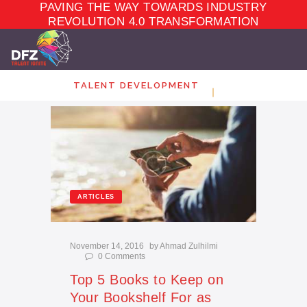
PAVING THE WAY TOWARDS INDUSTRY
TALENT
DEVELOPMENT
REVOLUTION 4.0 TRANSFORMATION
ELEARNING
ECOSYSTEM
MARKET PLACE
TALENT DEVELOPMENT
ABOUT
CONTACT
ARTICLES
November 14, 2016
by
Ahmad Zulhilmi
0
Comments
Top 5 Books to Keep on
Your Bookshelf For as